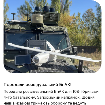
Передали розвідувальний БпАК!
П
п
Передали розвідувальний БпАК для 108-ї бригади,
П
4-го батальйону, Запорізький напрямок. Щодня
в
наші військові тримають оборону та ведуть