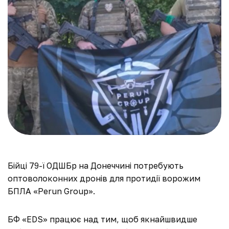
Бійці 79-ї ОДШБр на Донеччині потребують
оптоволоконних дронів для протидії ворожим
БПЛА «Perun Group».
БФ «EDS» працює над тим, щоб якнайшвидше