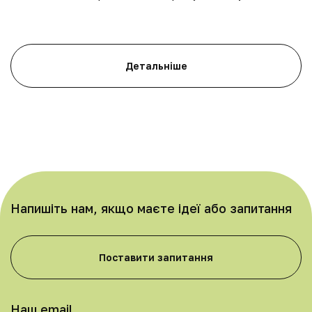
п
б
Детальніше
Напишіть нам, якщо маєте ідеї або запитання
Поставити запитання
Наш email